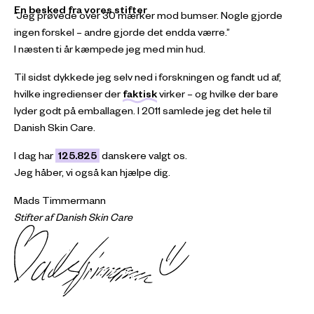
En besked fra vores stifter
Jeg prøvede over 30 mærker mod bumser. Nogle gjorde
ingen forskel – andre gjorde det endda værre.
I næsten ti år kæmpede jeg med min hud.
Til sidst dykkede jeg selv ned i forskningen og fandt ud af,
hvilke ingredienser der
faktisk
virker – og hvilke der bare
lyder godt på emballagen. I 2011 samlede jeg det hele til
Danish Skin Care.
I dag har
125.825
danskere valgt os.
Jeg håber, vi også kan hjælpe dig.
Mads Timmermann
Stifter af Danish Skin Care