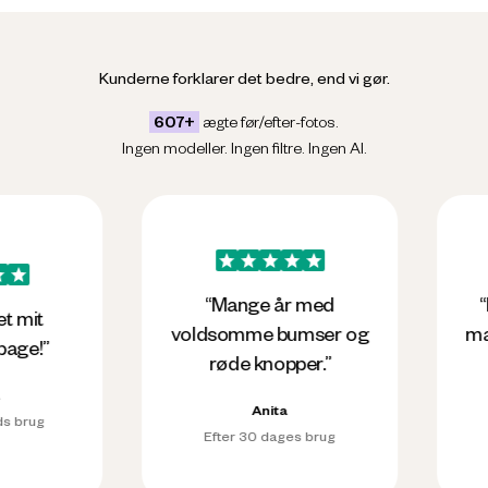
Kunderne forklarer det bedre, end vi gør.
607+
ægte før/efter-fotos.
Ingen modeller. Ingen filtre. Ingen AI.
Før
Efter
Før
Efter
“Mange år med
“Efter kort
voldsomme bumser og
man se effe
røde knopper.”
tilfre
Anita
An
Efter 30 dages brug
Efter 3 mån