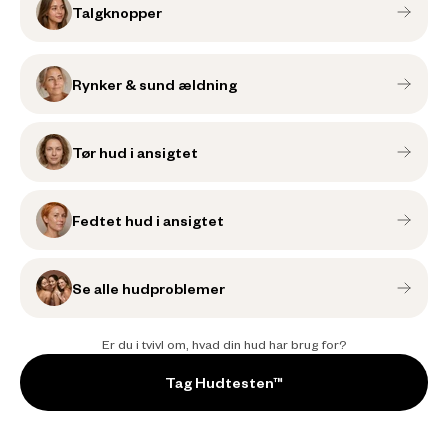
Talgknopper
Rynker & sund ældning
Tør hud i ansigtet
Fedtet hud i ansigtet
Se alle hudproblemer
Er du i tvivl om, hvad din hud har brug for?
Tag Hudtesten™