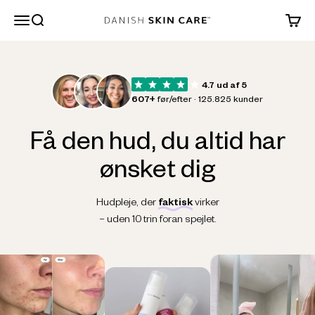
Spring til indhold
Søg
Danish Skin Care
4.7 ud af 5
607+
før/efter · 125.825 kunder
Få den hud, du altid
har
ønsket dig
Hudpleje, der
faktisk
virker
– uden 10 trin foran spejlet.