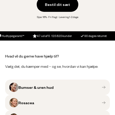
Bestil dit sæt
Spar 16% · Fri fragt · Levering 1-2 dage
egaranti™
4.7 ud af 5 · 125.825 kunder
90 dages returret
1-2 d
Hvad vil du gerne have hjælp til?
Vælg det, du kæmper med – og se, hvordan vi kan hjælpe.
Bumser & uren hud
Rosacea