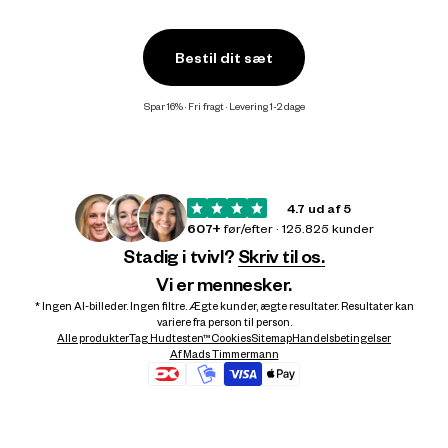
Bestil dit sæt
Spar 16% · Fri fragt · Levering 1-2 dage
4.7 ud af 5
607+
før/efter · 125.825 kunder
Stadig i tvivl?
Skriv til os.
Vi er mennesker.
* Ingen AI-billeder. Ingen filtre. Ægte kunder, ægte resultater. Resultater kan
variere fra person til person.
Alle produkter
Tag Hudtesten™
Cookies
Sitemap
Handelsbetingelser
Af Mads Timmermann