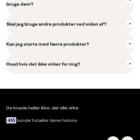
bruge dem?
Skal jeg bruge andre produkter ved siden af?
Kan jeg starte med færre produkter?
Hvad hvis det ikke virker for mig?
De troede heller ikke, det ville virke.
Silvia
Line
der fandtes
“Før blev min hud rød, men det gør
“Jeg stoppede i k
415
kunder fortæller deres historie.
e hjælpe.”
den ikke mere.”
af, at produkterne