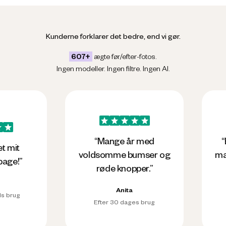
Kunderne forklarer det bedre, end vi gør.
607+
ægte før/efter-fotos.
Ingen modeller. Ingen filtre. Ingen AI.
Før
Efter
Før
Efter
“Mange år med
“Efter ko
voldsomme bumser og
man se eff
røde knopper.”
tilf
Anita
A
Efter 30 dages brug
Efter 3 m