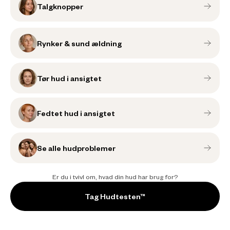
Talgknopper
Rynker & sund ældning
Tør hud i ansigtet
Fedtet hud i ansigtet
Se alle hudproblemer
Er du i tvivl om, hvad din hud har brug for?
Tag Hudtesten™