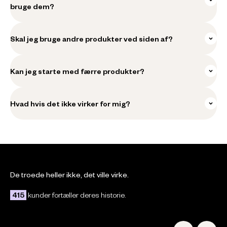
bruge dem?
Skal jeg bruge andre produkter ved siden af?
Kan jeg starte med færre produkter?
Hvad hvis det ikke virker for mig?
De troede heller ikke, det ville virke.
Silvia
Line
der fandtes
“Før blev min hud rød, men det gør
“Jeg stoppede i k
415
kunder fortæller deres historie.
e hjælpe.”
den ikke mere.”
af, at produkterne