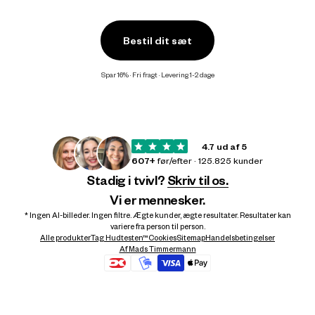
Bestil dit sæt
Spar 16% · Fri fragt · Levering 1-2 dage
4.7 ud af 5
607+
før/efter · 125.825 kunder
Stadig i tvivl?
Skriv til os.
Vi er mennesker.
* Ingen AI-billeder. Ingen filtre. Ægte kunder, ægte resultater. Resultater kan
variere fra person til person.
Alle produkter
Tag Hudtesten™
Cookies
Sitemap
Handelsbetingelser
Af Mads Timmermann