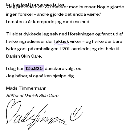
En besked fra vores stifter
Jeg prøvede over 30 mærker mod bumser. Nogle gjorde
ingen forskel – andre gjorde det endda værre.
I næsten ti år kæmpede jeg med min hud.
Til sidst dykkede jeg selv ned i forskningen og fandt ud af,
hvilke ingredienser der
faktisk
virker – og hvilke der bare
lyder godt på emballagen. I 2011 samlede jeg det hele til
Danish Skin Care.
I dag har
125.825
danskere valgt os.
Jeg håber, vi også kan hjælpe dig.
Mads Timmermann
Stifter af Danish Skin Care