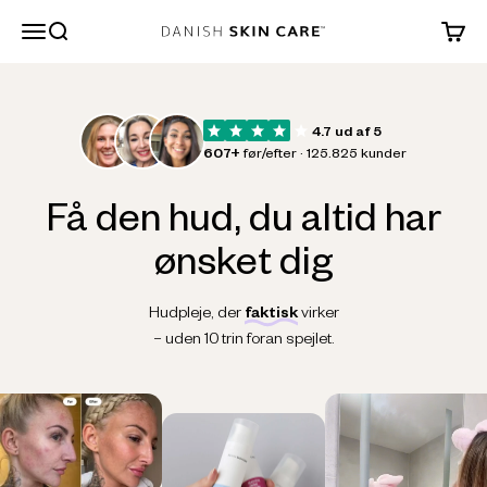
Spring til indhold
Søg
Danish Skin Care
4.7 ud af 5
607+
før/efter · 125.825 kunder
Få den hud, du altid
har
ønsket dig
Hudpleje, der
faktisk
virker
– uden 10 trin foran spejlet.