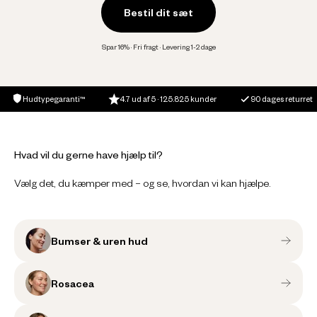
Bestil dit sæt
Spar 16% · Fri fragt · Levering 1-2 dage
Hudtypegaranti™
4.7 ud af 5 · 125.825 kunder
90 dages returret
Hvad vil du gerne have hjælp til?
Vælg det, du kæmper med – og se, hvordan vi kan hjælpe.
Bumser & uren hud
Rosacea