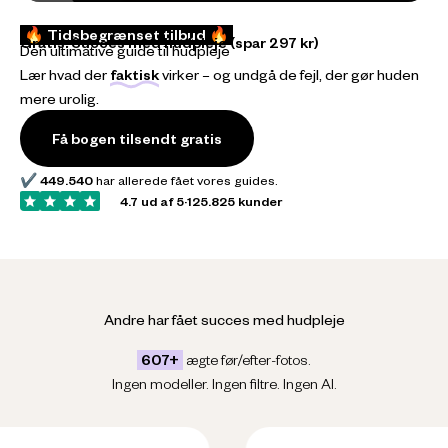
Afspil video
🔥 Tidsbegrænset tilbud 🔥
Gratis: Succes med hudpleje (spar 297 kr)
Den ultimative guide til hudpleje
Lær hvad der
faktisk
virker – og undgå de fejl, der gør huden
mere urolig.
Få bogen tilsendt gratis
✔️
449.540
har allerede fået vores guides.
4.7 ud af 5
·
125.825 kunder
Andre har fået succes med hudpleje
607+
ægte før/efter-fotos.
Ingen modeller. Ingen filtre. Ingen AI.