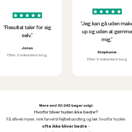
Før
Efter
“Jeg kan gå uden make
ultat taler for sig
up og uden at gemme
selv.”
mig.”
Jonas
Stephanie
ter 3 måneders brug
Efter 5 måneders burg
Mere end 30.245 bøger solgt
Hvorfor bliver huden ikke bedre?
Få aflivet myter, vink farvel til fejlbehandling og lær, hvorfor huden
ofte ikke bliver bedre
–