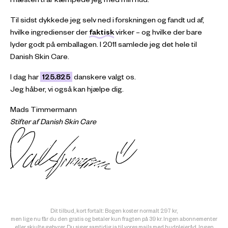
Til sidst dykkede jeg selv ned i forskningen og fandt ud af,
hvilke ingredienser der
faktisk
virker – og hvilke der bare
lyder godt på emballagen. I 2011 samlede jeg det hele til
Danish Skin Care.
I dag har
125.825
danskere valgt os.
Jeg håber, vi også kan hjælpe dig.
Mads Timmermann
Stifter af Danish Skin Care
Dit tilbud, kort fortalt: Bogen koster normalt 297 kr,
men lige nu får du den gratis og betaler kun fragten på 39 kr. Ingen abonnementer
eller skjulte gebyrer.
Du siger samtidig ja til vores mails med hudplejeråd. Ingen