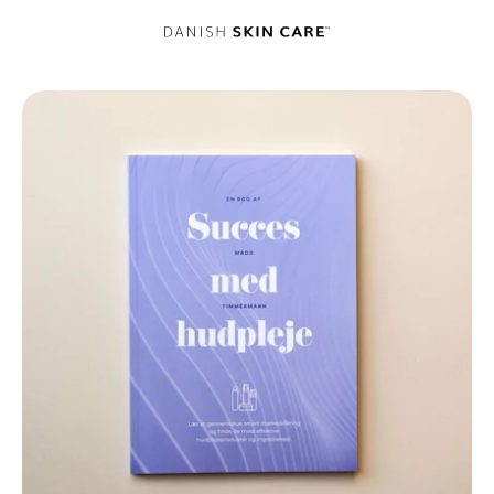
Spring til indhold
Danish Skin Care