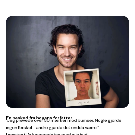
En besked fra bogens forfatter
Jeg prøvede over 30 mærker mod bumser. Nogle gjorde
ingen forskel – andre gjorde det endda værre.
I næsten ti år kæmpede jeg med min hud.